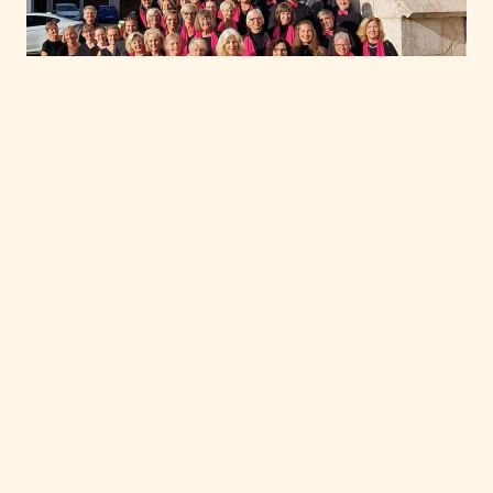
CREDO im schönen
Salzkammergut
CREDO - Das Glaubensbekenntnis
In der Evang. Auferstehungskirche Gmunden im
schönen Salzkammergut (Österreich) wurde am
24.09.2023 das bekannte CREDO in 12 Liedern als
Konzert und in Bildern im Rahmen einer Ausstellung
dargeboten. Unter der Leitung des Dirigenten Jörg
Piesch präsentierte der Gmundener Gospel & More-
Chor in der vollbesetzten Kirche "CREDO -
Glaubensbekenntnis in Liedern". Das eindrückliche
Konzert mit modernen Songs unterschiedlicher
Stilrichtungen – von Pop-Songs über Jazz-Elemente