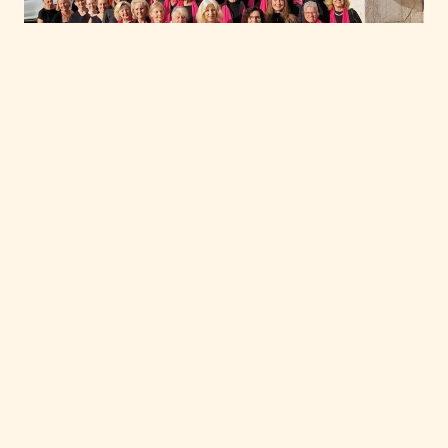
CREDO im schönen
Salzkammergut
CREDO - Das Glaubensbekenntnis
In der Evang. Auferstehungskirche Gmunden im
schönen Salzkammergut (Österreich) wurde am
24.09.2023 das bekannte CREDO in 12 Liedern als
Konzert und in Bildern im Rahmen einer Ausstellung
dargeboten. Unter der Leitung des Dirigenten Jörg
Piesch präsentierte der Gmundener Gospel & More-
Chor in der vollbesetzten Kirche "CREDO -
Glaubensbekenntnis in Liedern". Das eindrückliche
Konzert mit modernen Songs unterschiedlicher
Stilrichtungen – von Pop-Songs über Jazz-Elemente
bis zum Choral – wurde vom Komponisten Jochen