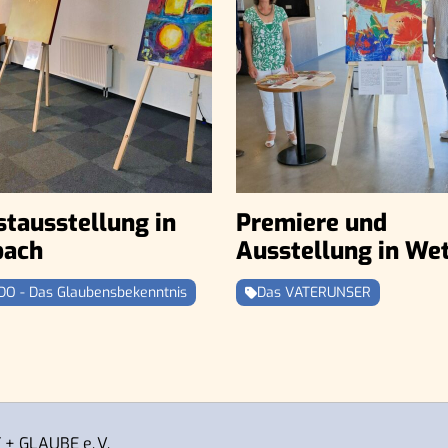
tausstellung in
Premiere und
bach
Ausstellung in Wet
DO - Das Glaubensbekenntnis
Das VATERUNSER
+ GLAUBE e. V.