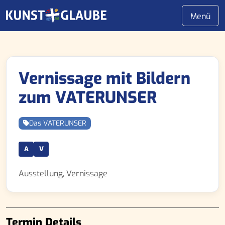
Skip
Menü
to
KUNST + GLAUBE e.V.
content
Vernissage mit Bildern
zum VATERUNSER
Das VATERUNSER
A
V
Ausstellung, Vernissage
Termin Details